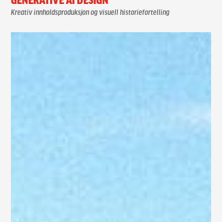
GENERATIVE AI DESIGN
Kreativ innholdsproduksjon og visuell historiefortelling